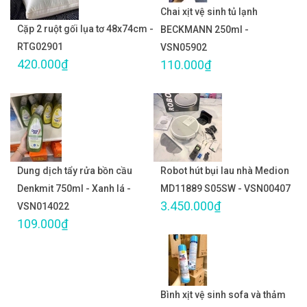
Chai xịt vệ sinh tủ lạnh
Cặp 2 ruột gối lụa tơ 48x74cm -
BECKMANN 250ml -
RTG02901
VSN05902
420.000₫
110.000₫
Dung dịch tẩy rửa bồn cầu
Robot hút bụi lau nhà Medion
Denkmit 750ml - Xanh lá -
MD11889 S05SW - VSN00407
3.450.000₫
VSN014022
109.000₫
Bình xịt vệ sinh sofa và thảm