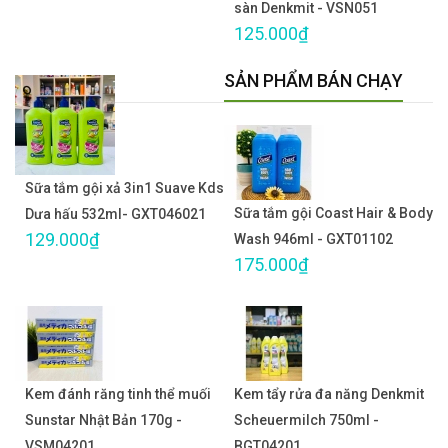
sàn Denkmit - VSN051
125.000₫
SẢN PHẨM BÁN CHẠY
Sữa tắm gội xả 3in1 Suave Kds
Sữa tắm gội Coast Hair & Body
Dưa hấu 532ml- GXT046021
129.000₫
Wash 946ml - GXT01102
175.000₫
Kem đánh răng tinh thể muối
Kem tẩy rửa đa năng Denkmit
Sunstar Nhật Bản 170g -
Scheuermilch 750ml -
VSM04201
BGT04201