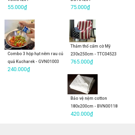
55.000₫
75.000₫
Thảm thổ cẩm cờ Mỹ
Combo 3 hộp hạt nêm rau củ
230x250cm - TTC04523
765.000₫
quả Kucharek - GVN01003
240.000₫
Bảo vệ nệm cotton
180x200cm - BVN00118
420.000₫