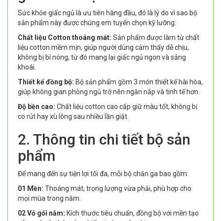
Sức khỏe giấc ngủ là ưu tiên hàng đầu, đó là lý do vì sao bộ
sản phẩm này được chúng em tuyển chọn kỹ lưỡng:
Chất liệu Cotton thoáng mát:
Sản phẩm được làm từ chất
liệu cotton mềm mịn, giúp người dùng cảm thấy dễ chịu,
không bị bí nóng, từ đó mang lại giấc ngủ ngon và sảng
khoái.
Thiết kế đồng bộ:
Bộ sản phẩm gồm 3 món thiết kế hài hòa,
giúp không gian phòng ngủ trở nên ngăn nắp và tinh tế hơn.
Độ bền cao:
Chất liệu cotton cao cấp giữ màu tốt, không bị
co rút hay xù lông sau nhiều lần giặt.
2. Thông tin chi tiết bộ sản
phẩm
Để mang đến sự tiện lợi tối đa, mỗi bộ chăn ga bao gồm:
01 Mền:
Thoáng mát, trọng lượng vừa phải, phù hợp cho
mọi mùa trong năm.
02 Vỏ gối nằm:
Kích thước tiêu chuẩn, đồng bộ với mền tạo