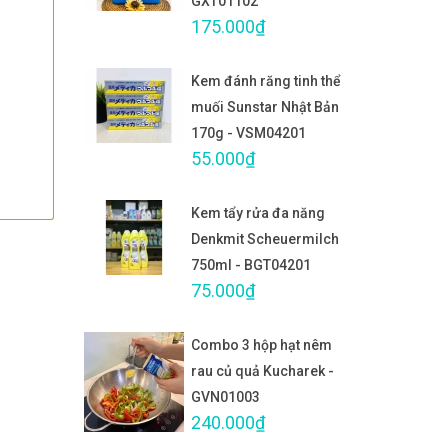
GXT01102
175.000₫
Kem đánh răng tinh thể
muối Sunstar Nhật Bản
170g - VSM04201
55.000₫
Kem tẩy rửa đa năng
Denkmit Scheuermilch
750ml - BGT04201
75.000₫
Combo 3 hộp hạt nêm
rau củ quả Kucharek -
GVN01003
240.000₫