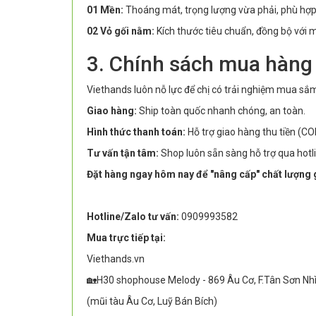
01 Mền:
Thoáng mát, trọng lượng vừa phải, phù hợ
02 Vỏ gối nằm:
Kích thước tiêu chuẩn, đồng bộ với 
3. Chính sách mua hàng
Viethands luôn nỗ lực để chị có trải nghiệm mua sắ
Giao hàng:
Ship toàn quốc nhanh chóng, an toàn.
Hình thức thanh toán:
Hỗ trợ giao hàng thu tiền (CO
Tư vấn tận tâm:
Shop luôn sẵn sàng hỗ trợ qua hotl
Đặt hàng ngay hôm nay để "nâng cấp" chất lượng g
Hotline/Zalo tư vấn:
0909993582
Mua trực tiếp tại:
Viethands.vn
🏡H30 shophouse Melody - 869 Âu Cơ, F.Tân Sơn Nh
(mũi tàu Âu Cơ, Luỹ Bán Bích)