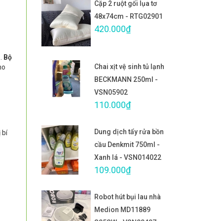
Cặp 2 ruột gối lụa tơ
48x74cm - RTG02901
420.000₫
o.
Bộ
Chai xịt vệ sinh tủ lạnh
ho
BECKMANN 250ml -
VSN05902
110.000₫
Dung dịch tẩy rửa bồn
 bí
cầu Denkmit 750ml -
Xanh lá - VSN014022
109.000₫
Robot hút bụi lau nhà
Medion MD11889