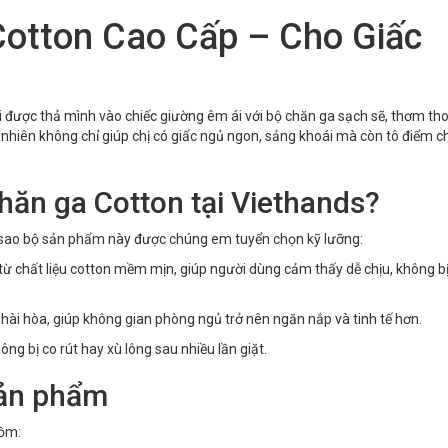
otton Cao Cấp – Cho Giấc
hi được thả mình vào chiếc giường êm ái với bộ chăn ga sạch sẽ, thơm th
ự nhiên không chỉ giúp chị có giấc ngủ ngon, sảng khoái mà còn tô điểm c
chăn ga Cotton tại Viethands?
vì sao bộ sản phẩm này được chúng em tuyển chọn kỹ lưỡng:
 chất liệu cotton mềm mịn, giúp người dùng cảm thấy dễ chịu, không bị
ài hòa, giúp không gian phòng ngủ trở nên ngăn nắp và tinh tế hơn.
ng bị co rút hay xù lông sau nhiều lần giặt.
 sản phẩm
gồm: