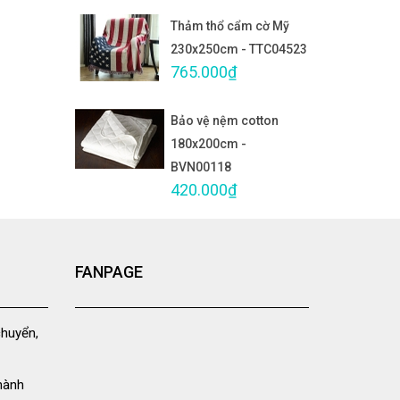
Thảm thổ cẩm cờ Mỹ
230x250cm - TTC04523
765.000₫
Bảo vệ nệm cotton
180x200cm -
BVN00118
420.000₫
FANPAGE
chuyển,
hành