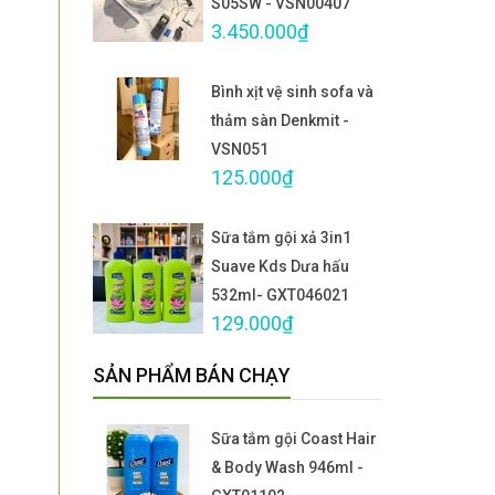
S05SW - VSN00407
3.450.000₫
Bình xịt vệ sinh sofa và
thảm sàn Denkmit -
VSN051
125.000₫
Sữa tắm gội xả 3in1
Suave Kds Dưa hấu
532ml- GXT046021
129.000₫
SẢN PHẨM BÁN CHẠY
Sữa tắm gội Coast Hair
& Body Wash 946ml -