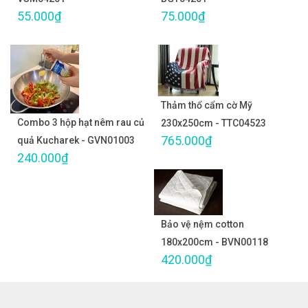
55.000₫
75.000₫
Thảm thổ cẩm cờ Mỹ
Combo 3 hộp hạt nêm rau củ
230x250cm - TTC04523
765.000₫
quả Kucharek - GVN01003
240.000₫
Bảo vệ nệm cotton
180x200cm - BVN00118
420.000₫