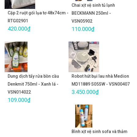
Chai xịt vệ sinh tủ lạnh
Cặp 2 ruột gối lụa tơ 48x74cm -
BECKMANN 250ml -
RTG02901
VSN05902
420.000₫
110.000₫
Dung dịch tẩy rửa bồn cầu
Robot hút bụi lau nhà Medion
Denkmit 750ml - Xanh lá -
MD11889 S05SW - VSN00407
3.450.000₫
VSN014022
109.000₫
Bình xịt vệ sinh sofa và thảm