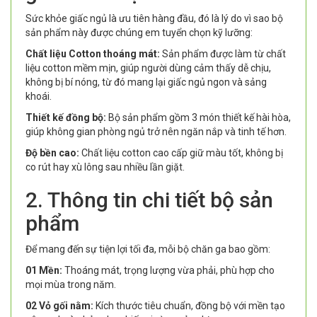
Sức khỏe giấc ngủ là ưu tiên hàng đầu, đó là lý do vì sao bộ
sản phẩm này được chúng em tuyển chọn kỹ lưỡng:
Chất liệu Cotton thoáng mát:
Sản phẩm được làm từ chất
liệu cotton mềm mịn, giúp người dùng cảm thấy dễ chịu,
không bị bí nóng, từ đó mang lại giấc ngủ ngon và sảng
khoái.
Thiết kế đồng bộ:
Bộ sản phẩm gồm 3 món thiết kế hài hòa,
giúp không gian phòng ngủ trở nên ngăn nắp và tinh tế hơn.
Độ bền cao:
Chất liệu cotton cao cấp giữ màu tốt, không bị
co rút hay xù lông sau nhiều lần giặt.
2. Thông tin chi tiết bộ sản
phẩm
Để mang đến sự tiện lợi tối đa, mỗi bộ chăn ga bao gồm:
01 Mền:
Thoáng mát, trọng lượng vừa phải, phù hợp cho
mọi mùa trong năm.
02 Vỏ gối nằm:
Kích thước tiêu chuẩn, đồng bộ với mền tạo