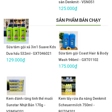
sàn Denkmit - VSN051
125.000₫
SẢN PHẨM BÁN CHẠY
Sữa tắm gội xả 3in1 Suave Kds
Sữa tắm gội Coast Hair & Body
Dưa hấu 532ml- GXT046021
129.000₫
Wash 946ml - GXT01102
175.000₫
Kem đánh răng tinh thể muối
Kem tẩy rửa đa năng Denkmit
Sunstar Nhật Bản 170g -
Scheuermilch 750ml -
VSM04201
BGT04201