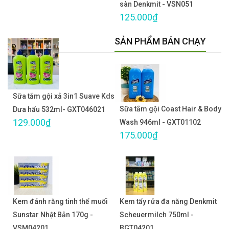
sàn Denkmit - VSN051
125.000₫
SẢN PHẨM BÁN CHẠY
Sữa tắm gội xả 3in1 Suave Kds
Sữa tắm gội Coast Hair & Body
Dưa hấu 532ml- GXT046021
129.000₫
Wash 946ml - GXT01102
175.000₫
Kem đánh răng tinh thể muối
Kem tẩy rửa đa năng Denkmit
Sunstar Nhật Bản 170g -
Scheuermilch 750ml -
VSM04201
BGT04201