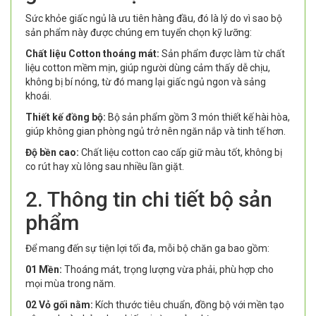
Sức khỏe giấc ngủ là ưu tiên hàng đầu, đó là lý do vì sao bộ
sản phẩm này được chúng em tuyển chọn kỹ lưỡng:
Chất liệu Cotton thoáng mát:
Sản phẩm được làm từ chất
liệu cotton mềm mịn, giúp người dùng cảm thấy dễ chịu,
không bị bí nóng, từ đó mang lại giấc ngủ ngon và sảng
khoái.
Thiết kế đồng bộ:
Bộ sản phẩm gồm 3 món thiết kế hài hòa,
giúp không gian phòng ngủ trở nên ngăn nắp và tinh tế hơn.
Độ bền cao:
Chất liệu cotton cao cấp giữ màu tốt, không bị
co rút hay xù lông sau nhiều lần giặt.
2. Thông tin chi tiết bộ sản
phẩm
Để mang đến sự tiện lợi tối đa, mỗi bộ chăn ga bao gồm:
01 Mền:
Thoáng mát, trọng lượng vừa phải, phù hợp cho
mọi mùa trong năm.
02 Vỏ gối nằm:
Kích thước tiêu chuẩn, đồng bộ với mền tạo