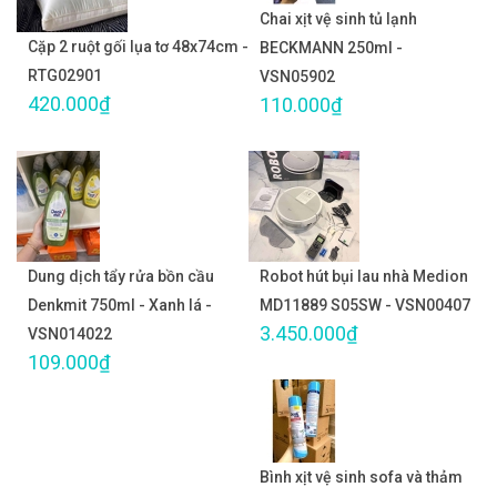
Chai xịt vệ sinh tủ lạnh
Cặp 2 ruột gối lụa tơ 48x74cm -
BECKMANN 250ml -
RTG02901
VSN05902
420.000₫
110.000₫
Dung dịch tẩy rửa bồn cầu
Robot hút bụi lau nhà Medion
Denkmit 750ml - Xanh lá -
MD11889 S05SW - VSN00407
3.450.000₫
VSN014022
109.000₫
Bình xịt vệ sinh sofa và thảm