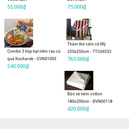
55.000₫
75.000₫
Thảm thổ cẩm cờ Mỹ
Combo 3 hộp hạt nêm rau củ
230x250cm - TTC04523
765.000₫
quả Kucharek - GVN01003
240.000₫
Bảo vệ nệm cotton
180x200cm - BVN00118
420.000₫