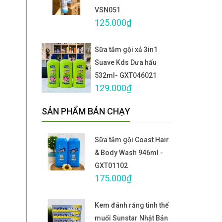
VSN051
125.000₫
Sữa tắm gội xả 3in1
Suave Kds Dưa hấu
532ml- GXT046021
129.000₫
SẢN PHẨM BÁN CHẠY
Sữa tắm gội Coast Hair
& Body Wash 946ml -
GXT01102
175.000₫
Kem đánh răng tinh thể
muối Sunstar Nhật Bản