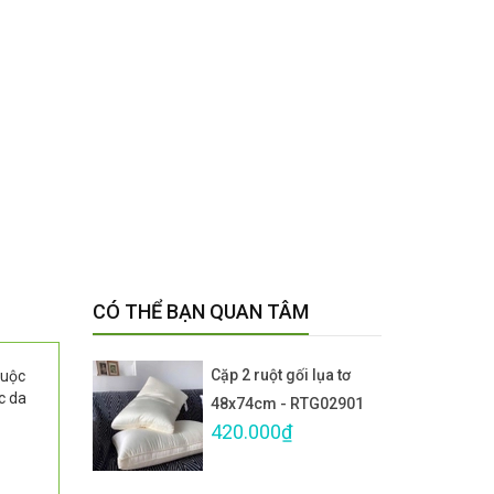
CÓ THỂ BẠN QUAN TÂM
Cặp 2 ruột gối lụa tơ
huộc
c da
48x74cm - RTG02901
420.000₫