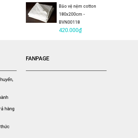
Bảo vệ nệm cotton
180x200cm -
BVN00118
420.000₫
FANPAGE
chuyển,
hành
rả hàng
 thức