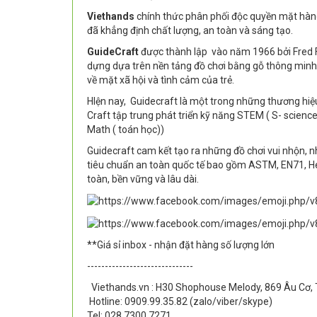
Viethands
chính thức phân phối độc quyền mặt hà
đã khẳng định chất lượng, an toàn và sáng tạo.
GuideCraft
được thành lập vào năm 1966 bởi Fred F
dựng dựa trên nền tảng đồ chơi bằng gỗ thông minh,
về mặt xã hội và tình cảm của trẻ.
HIện nay, Guidecraft là một trong những thương hiệu
Craft tập trung phát triển kỹ năng STEM ( S- science 
Math ( toán học))
Guidecraft cam kết tạo ra những đồ chơi vui nhộn, 
tiêu chuẩn an toàn quốc tế bao gồm ASTM, EN71, 
toàn, bền vững và lâu dài.
**Giá sỉ inbox - nhận đặt hàng số lượng lớn
------------------------------
Viethands.vn : H30 Shophouse Melody, 869 Âu Cơ, 
Hotline: 0909.99.35.82 (zalo/viber/skype)
Tel: 028.7300 7271