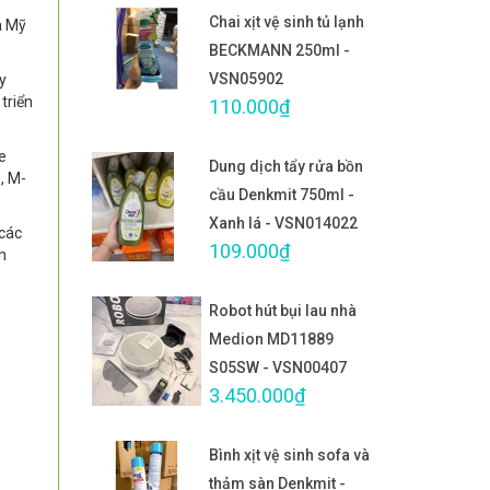
Chai xịt vệ sinh tủ lạnh
a Mỹ
BECKMANN 250ml -
VSN05902
y
triển
110.000₫
e
Dung dịch tẩy rửa bồn
, M-
cầu Denkmit 750ml -
Xanh lá - VSN014022
 các
109.000₫
n
Robot hút bụi lau nhà
Medion MD11889
S05SW - VSN00407
3.450.000₫
Bình xịt vệ sinh sofa và
thảm sàn Denkmit -