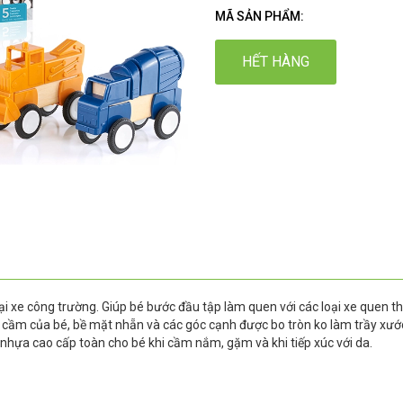
MÃ SẢN PHẨM:
HẾT HÀNG
ại xe công trường. Giúp bé bước đầu tập làm quen với các loại xe quen t
y cầm của bé, bề mặt nhẵn và các góc cạnh được bo tròn ko làm trầy xướ
nhựa cao cấp toàn cho bé khi cầm nắm, gặm và khi tiếp xúc với da.