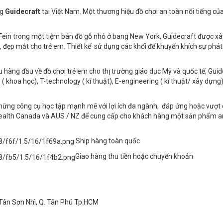
ng
Guidecraft
tại Việt Nam. Một thương hiệu đồ chơi an toàn nổi tiếng củ
ein trong một tiệm bán đồ gỗ nhỏ ở bang New York, Guidecraft được xâ
 đẹp mắt cho trẻ em. Thiết kế sử dụng các khối để khuyến khích sự phát 
 hàng đầu về đồ chơi trẻ em cho thị trường giáo dục Mỹ và quốc tế, Guid
( khoa học), T-technology ( kĩ thuật), E-engineering ( kĩ thuật/ xây dựng)
những công cụ học tập mạnh mẽ với lợi ích đa ngành, đáp ứng hoặc vượt
Health Canada và AUS / NZ để cung cấp cho khách hàng một sản phẩm a
Ship hàng toàn quốc
Giao hàng thu tiền hoặc chuyển khoản
Tân Sơn Nhì, Q. Tân Phú Tp.HCM