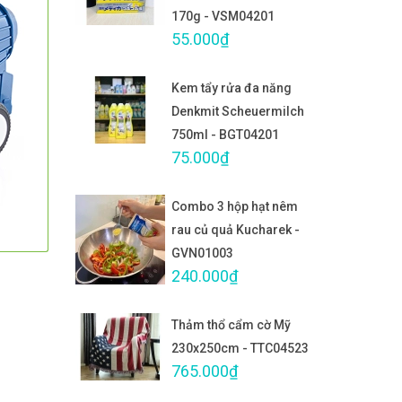
170g - VSM04201
55.000₫
Kem tẩy rửa đa năng
Denkmit Scheuermilch
750ml - BGT04201
75.000₫
Combo 3 hộp hạt nêm
rau củ quả Kucharek -
GVN01003
240.000₫
Thảm thổ cẩm cờ Mỹ
230x250cm - TTC04523
765.000₫