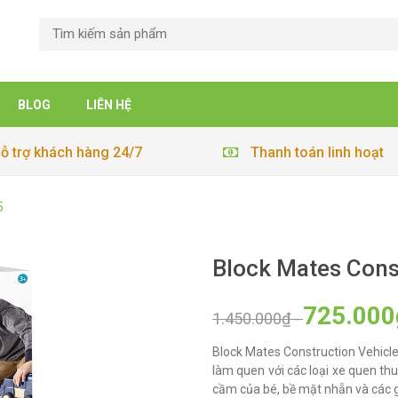
BLOG
LIÊN HỆ
ỗ trợ khách hàng 24/7
Thanh toán linh hoạt
5
Block Mates Cons
725.000
1.450.000₫
-
Block Mates Construction Vehicle
làm quen với các loại xe quen th
cầm của bé, bề mặt nhẵn và các g