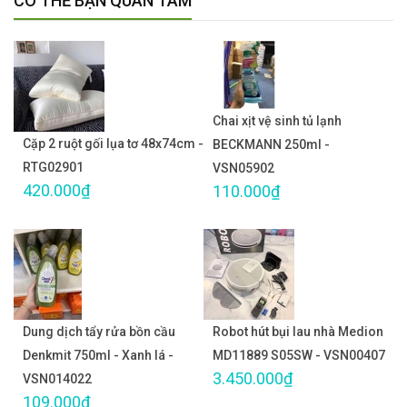
CÓ THỂ BẠN QUAN TÂM
Chai xịt vệ sinh tủ lạnh
Cặp 2 ruột gối lụa tơ 48x74cm -
BECKMANN 250ml -
RTG02901
VSN05902
420.000₫
110.000₫
Dung dịch tẩy rửa bồn cầu
Robot hút bụi lau nhà Medion
Denkmit 750ml - Xanh lá -
MD11889 S05SW - VSN00407
3.450.000₫
VSN014022
109.000₫