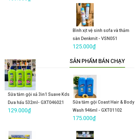
Bình xịt vệ sinh sofa và thảm
sàn Denkmit - VSN051
125.000₫
SẢN PHẨM BÁN CHẠY
Sữa tắm gội xả 3in1 Suave Kds
Sữa tắm gội Coast Hair & Body
Dưa hấu 532ml- GXT046021
129.000₫
Wash 946ml - GXT01102
175.000₫