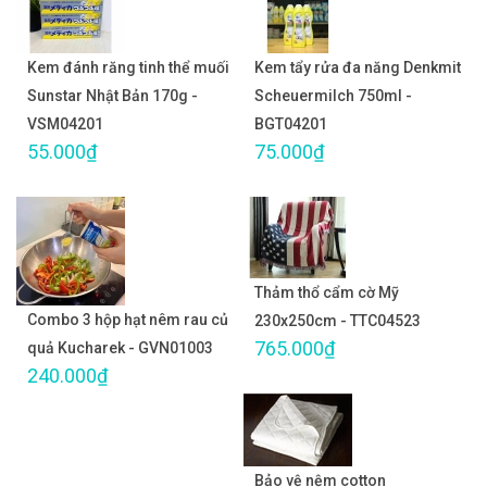
Kem đánh răng tinh thể muối
Kem tẩy rửa đa năng Denkmit
Sunstar Nhật Bản 170g -
Scheuermilch 750ml -
VSM04201
BGT04201
55.000₫
75.000₫
Thảm thổ cẩm cờ Mỹ
Combo 3 hộp hạt nêm rau củ
230x250cm - TTC04523
765.000₫
quả Kucharek - GVN01003
240.000₫
Bảo vệ nệm cotton