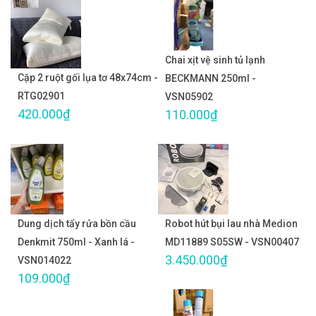
Chai xịt vệ sinh tủ lạnh
Cặp 2 ruột gối lụa tơ 48x74cm -
BECKMANN 250ml -
RTG02901
VSN05902
420.000₫
110.000₫
Dung dịch tẩy rửa bồn cầu
Robot hút bụi lau nhà Medion
Denkmit 750ml - Xanh lá -
MD11889 S05SW - VSN00407
3.450.000₫
VSN014022
109.000₫