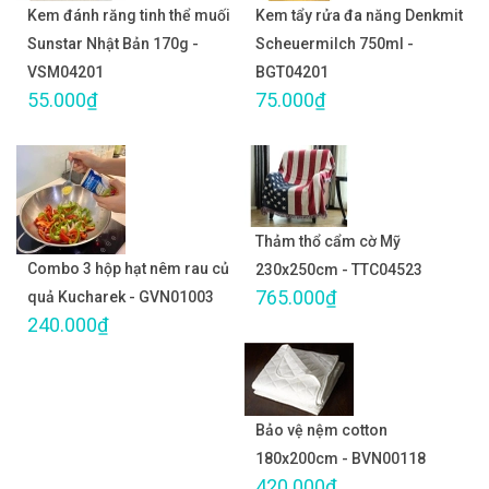
Kem đánh răng tinh thể muối
Kem tẩy rửa đa năng Denkmit
Sunstar Nhật Bản 170g -
Scheuermilch 750ml -
VSM04201
BGT04201
55.000₫
75.000₫
Thảm thổ cẩm cờ Mỹ
Combo 3 hộp hạt nêm rau củ
230x250cm - TTC04523
765.000₫
quả Kucharek - GVN01003
240.000₫
Bảo vệ nệm cotton
180x200cm - BVN00118
420.000₫