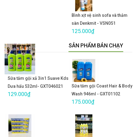
Bình xịt vệ sinh sofa và thảm
sàn Denkmit - VSN051
125.000₫
SẢN PHẨM BÁN CHẠY
Sữa tắm gội xả 3in1 Suave Kds
Sữa tắm gội Coast Hair & Body
Dưa hấu 532ml- GXT046021
129.000₫
Wash 946ml - GXT01102
175.000₫