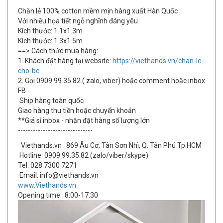
Chăn lẻ 100% cotton mềm mịn hàng xuất Hàn Quốc
Với nhiều họa tiết ngỗ nghĩnh đáng yêu
Kích thước: 1.1x1.3m
Kích thước: 1.3x1.5m
==> Cách thức mua hàng:
1. Khách đặt hàng tại website:
https://viethands.vn/chan-le-
cho-be
2. Gọi 0909.99.35.82 ( zalo, viber) hoặc comment hoặc inbox
FB
Ship hàng toàn quốc
Giao hàng thu tiền hoặc chuyển khoản
**Giá sỉ inbox - nhận đặt hàng số lượng lớn
------------------------------
Viethands.vn : 869 Âu Cơ, Tân Sơn Nhì, Q. Tân Phú Tp.HCM
Hotline: 0909.99.35.82 (zalo/viber/skype)
Tel: 028.7300 7271
Email: info@viethands.vn
www.Viethands.vn
Opening time:
8:00-17:30