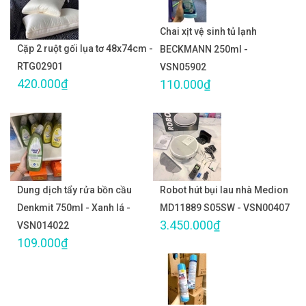
Chai xịt vệ sinh tủ lạnh
Cặp 2 ruột gối lụa tơ 48x74cm -
BECKMANN 250ml -
RTG02901
VSN05902
420.000₫
110.000₫
Dung dịch tẩy rửa bồn cầu
Robot hút bụi lau nhà Medion
Denkmit 750ml - Xanh lá -
MD11889 S05SW - VSN00407
3.450.000₫
VSN014022
109.000₫