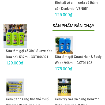
Bình xịt vệ sinh sofa và thảm
sàn Denkmit - VSN051
125.000₫
SẢN PHẨM BÁN CHẠY
Sữa tắm gội xả 3in1 Suave Kds
Sữa tắm gội Coast Hair & Body
Dưa hấu 532ml- GXT046021
129.000₫
Wash 946ml - GXT01102
175.000₫
Kem đánh răng tinh thể muối
Kem tẩy rửa đa năng Denkmit