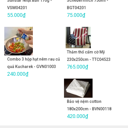
Sunstar Nhật Bản 170g -
Scheuermilch 750ml -
VSM04201
BGT04201
55.000₫
75.000₫
Thảm thổ cẩm cờ Mỹ
Combo 3 hộp hạt nêm rau củ
230x250cm - TTC04523
765.000₫
quả Kucharek - GVN01003
240.000₫
Bảo vệ nệm cotton
180x200cm - BVN00118
420.000₫