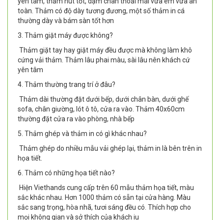
yên tâm, thấm hút tốt, dậm chân thoải mái vừa êm vừa an
toàn. Thảm có độ dày tương đương, một số thảm in cá
thường dày và bám sàn tốt hơn
3. Thảm giặt máy được không?
Thảm giặt tay hay giặt máy đều được mà không làm khô
cứng vải thảm. Thảm lâu phai màu, sài lâu nên khách cứ
yên tâm
4. Thảm thường trang trí ở đâu?
Thảm dài thường đặt dưới bếp, dưới chân bàn, dưới ghế
sofa, chân giường, lót ô tô, cửa ra vào. Thảm 40x60cm
thường đặt cửa ra vào phòng, nhà bếp
5. Thảm ghép và thảm in có gì khác nhau?
Thảm ghép do nhiều mẫu vải ghép lại, thảm in là bên trên in
họa tiết.
6. Thảm có những họa tiết nào?
Hiện Viethands cung cấp trên 60 mẫu thảm họa tiết, màu
sắc khác nhau. Hơn 1000 thảm có sẵn tại cửa hàng. Màu
sắc sang trọng, hòa nhã, tươi sáng đều có. Thích hợp cho
mọi không gian và sở thích của khách iu