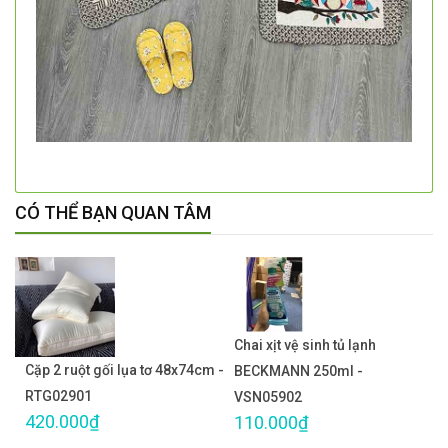
CÓ THỂ BẠN QUAN TÂM
Chai xịt vệ sinh tủ lạnh
Cặp 2 ruột gối lụa tơ 48x74cm -
BECKMANN 250ml -
RTG02901
VSN05902
420.000₫
110.000₫