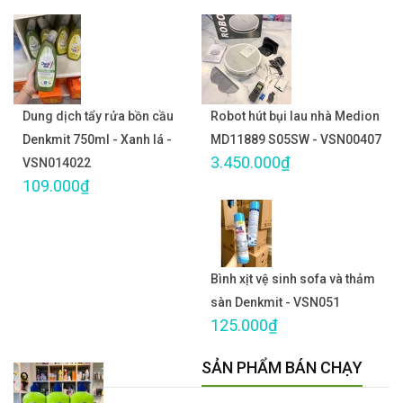
Dung dịch tẩy rửa bồn cầu
Robot hút bụi lau nhà Medion
Denkmit 750ml - Xanh lá -
MD11889 S05SW - VSN00407
3.450.000₫
VSN014022
109.000₫
Bình xịt vệ sinh sofa và thảm
sàn Denkmit - VSN051
125.000₫
SẢN PHẨM BÁN CHẠY