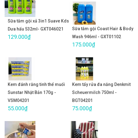
Sữa tắm gội xả 3in1 Suave Kds
Sữa tắm gội Coast Hair & Body
Dưa hấu 532ml- GXT046021
129.000₫
Wash 946ml - GXT01102
175.000₫
Kem đánh răng tinh thể muối
Kem tẩy rửa đa năng Denkmit
Sunstar Nhật Bản 170g -
Scheuermilch 750ml -
VSM04201
BGT04201
55.000₫
75.000₫