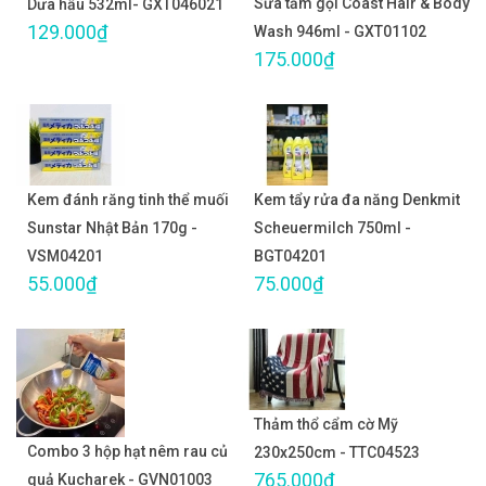
Sữa tắm gội Coast Hair & Body
Dưa hấu 532ml- GXT046021
129.000₫
Wash 946ml - GXT01102
175.000₫
Kem đánh răng tinh thể muối
Kem tẩy rửa đa năng Denkmit
Sunstar Nhật Bản 170g -
Scheuermilch 750ml -
VSM04201
BGT04201
55.000₫
75.000₫
Thảm thổ cẩm cờ Mỹ
Combo 3 hộp hạt nêm rau củ
230x250cm - TTC04523
765.000₫
quả Kucharek - GVN01003