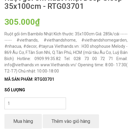
35x100cm - RTG03701
305.000₫
Ruột gối ôm Bambilo Nhật Kích thước: 35x100cm Giá: 285k/cái -----
----- #viethands, #viethandshome, #viethandshomegarden,
#nhacua, #decor, #tayrua Viethands.vn : H30 shophouse Melody -
869 Âu Cơ, F.Tân Sơn Nhì, Q.Tân Phú, HCM (mũi tàu Âu Cơ, Luỹ Bán
Bích) Hotline: 0909.99.35.82 Tel: 028 73 00 72 71 Email:
info@viethands.vn www.Viethands.vn/ Opening time: 8:00- 17:30(
T2-T7) Chủ nhật: 10:00-18:00
MÃ SẢN PHẨM: RTG03701
SỐ LƯỢNG
Mua hàng
Thêm vào giỏ hàng