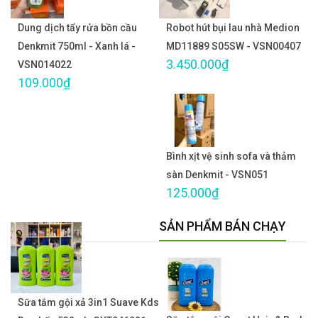
Dung dịch tẩy rửa bồn cầu
Robot hút bụi lau nhà Medion
Denkmit 750ml - Xanh lá -
MD11889 S05SW - VSN00407
3.450.000₫
VSN014022
109.000₫
Bình xịt vệ sinh sofa và thảm
sàn Denkmit - VSN051
125.000₫
SẢN PHẨM BÁN CHẠY
Sữa tắm gội xả 3in1 Suave Kds