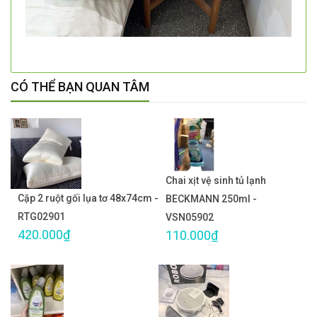
CÓ THỂ BẠN QUAN TÂM
Chai xịt vệ sinh tủ lạnh
Cặp 2 ruột gối lụa tơ 48x74cm -
BECKMANN 250ml -
RTG02901
VSN05902
420.000₫
110.000₫