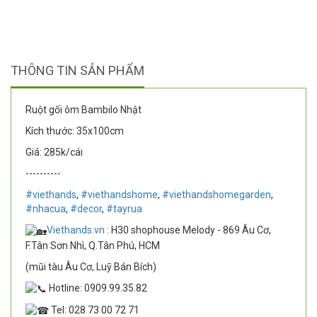
THÔNG TIN SẢN PHẨM
Ruột gối ôm Bambilo Nhật
Kích thước: 35x100cm
Giá: 285k/cái
----------
#viethands
,
#viethandshome
,
#viethandshomegarden
,
#nhacua
,
#decor
,
#tayrua
Viethands.vn
: H30 shophouse Melody - 869 Âu Cơ,
F.Tân Sơn Nhì, Q.Tân Phú, HCM
(mũi tàu Âu Cơ, Luỹ Bán Bích)
Hotline: 0909.99.35.82
Tel: 028 73 00 72 71