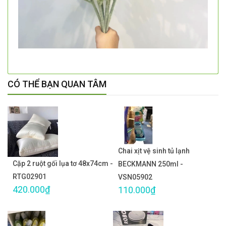
CÓ THỂ BẠN QUAN TÂM
Chai xịt vệ sinh tủ lạnh
Cặp 2 ruột gối lụa tơ 48x74cm -
BECKMANN 250ml -
RTG02901
VSN05902
420.000₫
110.000₫