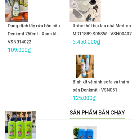
Dung dịch tẩy rửa bồn cầu
Robot hút bụi lau nhà Medion
Denkmit 750ml - Xanh lá -
MD11889 S05SW - VSN00407
3.450.000₫
VSN014022
109.000₫
Bình xịt vệ sinh sofa và thảm
sàn Denkmit - VSN051
125.000₫
SẢN PHẨM BÁN CHẠY