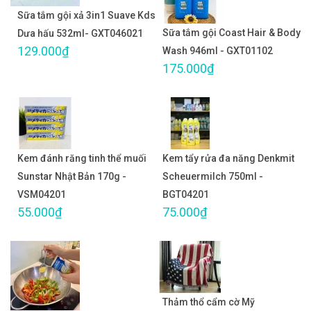
Sữa tắm gội xả 3in1 Suave Kds
Sữa tắm gội Coast Hair & Body
Dưa hấu 532ml- GXT046021
129.000₫
Wash 946ml - GXT01102
175.000₫
Kem đánh răng tinh thể muối
Kem tẩy rửa đa năng Denkmit
Sunstar Nhật Bản 170g -
Scheuermilch 750ml -
VSM04201
BGT04201
55.000₫
75.000₫
Thảm thổ cẩm cờ Mỹ