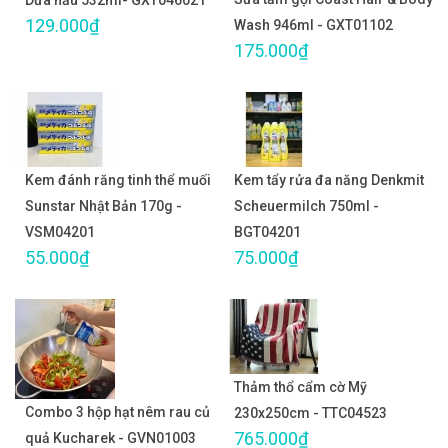
Dưa hấu 532ml- GXT046021
129.000₫
Wash 946ml - GXT01102
175.000₫
Kem đánh răng tinh thể muối
Kem tẩy rửa đa năng Denkmit
Sunstar Nhật Bản 170g -
Scheuermilch 750ml -
VSM04201
BGT04201
55.000₫
75.000₫
Thảm thổ cẩm cờ Mỹ
Combo 3 hộp hạt nêm rau củ
230x250cm - TTC04523
765.000₫
quả Kucharek - GVN01003