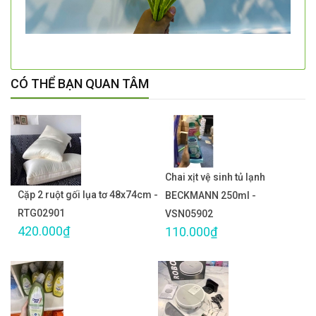
CÓ THỂ BẠN QUAN TÂM
Chai xịt vệ sinh tủ lạnh
Cặp 2 ruột gối lụa tơ 48x74cm -
BECKMANN 250ml -
RTG02901
VSN05902
420.000₫
110.000₫