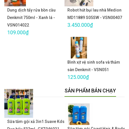
Dung dịch tẩy rửa bồn cầu
Robot hút bụi lau nhà Medion
Denkmit 750ml - Xanh lá -
MD11889 S05SW - VSN00407
3.450.000₫
VSN014022
109.000₫
Bình xịt vệ sinh sofa và thảm
sàn Denkmit - VSN051
125.000₫
SẢN PHẨM BÁN CHẠY
Sữa tắm gội xả 3in1 Suave Kds
Sữa tắm gội Coast Hair & Body