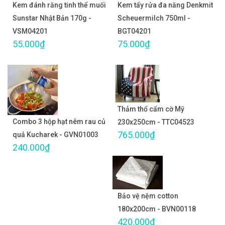
Kem đánh răng tinh thể muối
Kem tẩy rửa đa năng Denkmit
Sunstar Nhật Bản 170g -
Scheuermilch 750ml -
VSM04201
BGT04201
55.000₫
75.000₫
Thảm thổ cẩm cờ Mỹ
Combo 3 hộp hạt nêm rau củ
230x250cm - TTC04523
765.000₫
quả Kucharek - GVN01003
240.000₫
Bảo vệ nệm cotton
180x200cm - BVN00118
420.000₫