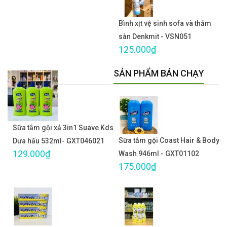
Bình xịt vệ sinh sofa và thảm
sàn Denkmit - VSN051
125.000₫
SẢN PHẨM BÁN CHẠY
Sữa tắm gội xả 3in1 Suave Kds
Sữa tắm gội Coast Hair & Body
Dưa hấu 532ml- GXT046021
129.000₫
Wash 946ml - GXT01102
175.000₫