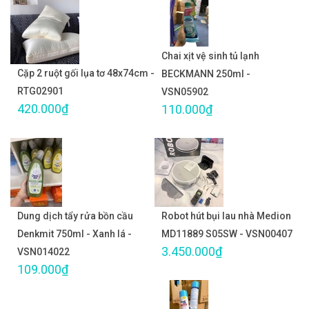
Chai xịt vệ sinh tủ lạnh
Cặp 2 ruột gối lụa tơ 48x74cm -
BECKMANN 250ml -
RTG02901
VSN05902
420.000₫
110.000₫
Dung dịch tẩy rửa bồn cầu
Robot hút bụi lau nhà Medion
Denkmit 750ml - Xanh lá -
MD11889 S05SW - VSN00407
3.450.000₫
VSN014022
109.000₫